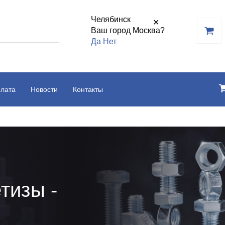
Челябинск
✕
Ваш город Москва?
Да
Нет
плата
Новости
Контакты
тизы -
ь