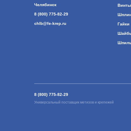
Челябинск
Винты
8 (800) 775-82-29
Шпли
chlb@fe-krep.ru
Гайки
Шайб
Шпил
8 (800) 775-82-29
Универсальный поставщик метизов и крепежей