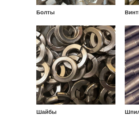
Болты
Вин
Шайбы
Шпи