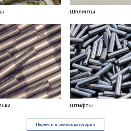
ты
Шплинты
льки
Штифты
Перейти в список категорий