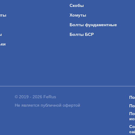
Скобы
нты
Хомуты
Болты фундаментные
ы
Болты БСР
ьки
© 2019 - 2026 FeRus
По
Не является публичной офертой
По
По
ис
Со
са