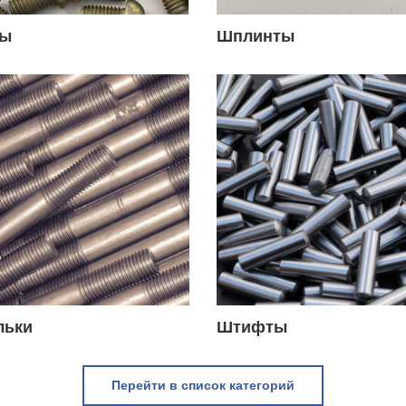
ты
Шплинты
льки
Штифты
Перейти в список категорий