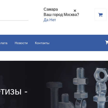
Самара
✕
Ваш город Москва?
Да
Нет
плата
Новости
Контакты
тизы -
ь