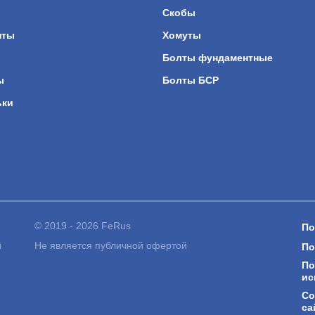
Скобы
нты
Хомуты
Болты фундаментные
ы
Болты БСР
ьки
© 2019 - 2026 FeRus
По
Не является публичной офертой
й
По
По
ис
Со
са