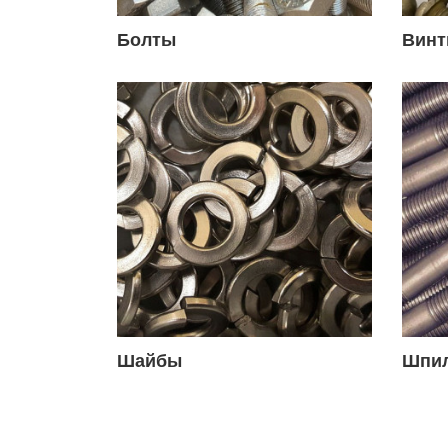
Болты
Вин
Шайбы
Шпи